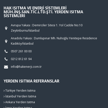
HAK ISITMA VE ENERJI SISTEMLERI
MÜH.İNŞ.SAN.TIC.LTD.ŞTI. YERDEN ISITMA
SISTEMLERI
Avrupa Yakası : Demirciler Sitesi 1. Yol Cadde No:10
Zeytinburnu/İstanbul
Anadolu Yakası : Dumlupınar Mh. Nuhoğlu Yenitepe Residence
Kadıköy/İstanbul
0507 261 00 00
0212 812 61 94
info@hakenerji.com.tr
YERDEN ISITMA REFERANSLAR
Türkiye Yerden Isıtma
İstanbul Yerden Isıtma
Ankara Yerden Isıtma
İzmir Yerden Isıtma