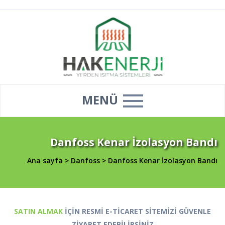
MENÜ
Danfoss Kenar İzolasyon Bandı
Ana sayfa
>
Danfoss
>
Danfoss Kenar İzolasyon Bandı
SATIN ALMAK
İÇİN RESMİ E-TİCARET SİTEMİZİ GÜVENLE
ZİYARET EDEBİLİRSİNİZ