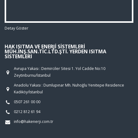
Detay Göster
HAK ISITMA VE ENERJI SISTEMLERI
MÜH.İNŞ.SAN.TIC.LTD.ŞTI. YERDEN ISITMA
SISTEMLERI
Avrupa Yakası : Demirciler Sitesi 1. Yol Cadde No:10
Zeytinburnu/İstanbul
Anadolu Yakası : Dumlupınar Mh. Nuhoğlu Yenitepe Residence
Kadıköy/İstanbul
0507 261 00 00
0212 812 61 94
info@hakenerji.com.tr