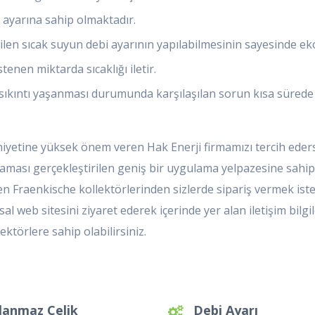
i ayarına sahip olmaktadır.
en sıcak suyun debi ayarının yapılabilmesinin sayesinde eko
enen miktarda sıcaklığı iletir.
sıkıntı yaşanması durumunda karşılaşılan sorun kısa sürede k
yetine yüksek önem veren Hak Enerji firmamızı tercih ederse
gulaması gerçekleştirilen geniş bir uygulama yelpazesine sahi
ken Fraenkische kollektörlerinden sizlerde sipariş vermek ist
eb sitesini ziyaret ederek içerinde yer alan iletişim bilgileri 
ktörlere sahip olabilirsiniz.
lanmaz Çelik
Debi Ayarı