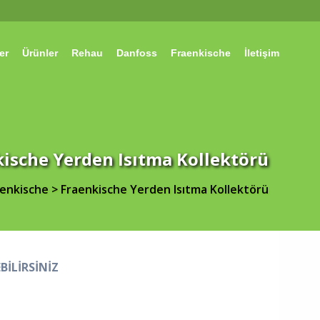
er
Ürünler
Rehau
Danfoss
Fraenkische
İletişim
ische Yerden Isıtma Kollektörü
aenkische
>
Fraenkische Yerden Isıtma Kollektörü
BİLİRSİNİZ