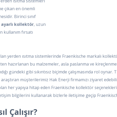
erden ısıtma sistemleri
ne çıkan en önemli
idir. Birinci sınıf
ayarlı kollektör
, uzun
 kullanım fırsatı
lan yerden ısıtma sistemlerinde Fraenkische markalı kollektör
elikten hazırlanan bu malzemeler, asla paslanma ve kireçlenm
ndığı gündeki gibi sıkıntısız biçimde çalışmasında rol oynar. 
r araştıran müşterilerimiz Hak Enerji firmamızı ziyaret edebi
olan her yapıya hitap eden Fraenkische kollektör seçenekl
işim bilgilerini kullanarak bizlerle iletişime geçip Fraenkisch
l Çalışır?