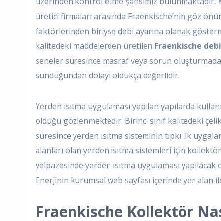
üzerinden kontrol etme şansımız bulunmaktadır. Y
üretici firmaları arasında Fraenkische’nin göz önü
faktörlerinden biriyse debi ayarına olanak göstermes
kalitedeki maddelerden üretilen
Fraenkische debi 
seneler süresince masraf veya sorun oluşturmadan
sunduğundan dolayı oldukça değerlidir.
Yerden ısıtma uygulaması yapılan yapılarda kullanı
olduğu gözlenmektedir. Birinci sınıf kalitedeki ç
süresince yerden ısıtma sisteminin tıpkı ilk uygala
alanları olan yerden ısıtma sistemleri için kollektö
yelpazesinde yerden ısıtma uygulaması yapılacak 
Enerjinin kurumsal web sayfası içerinde yer alan ilet
Fraenkische Kollektör Nası