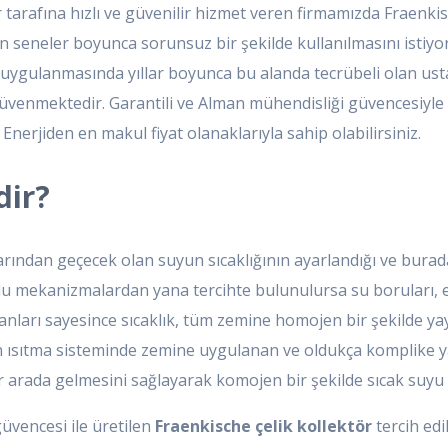
arafına hızlı ve güvenilir hizmet veren firmamızda Fraenkisc
 seneler boyunca sorunsuz bir şekilde kullanılmasını istiyor
n uygulanmasında yıllar boyunca bu alanda tecrübeli olan ust
venmektedir. Garantili ve Alman mühendisliği güvencesiyle h
erjiden en makul fiyat olanaklarıyla sahip olabilirsiniz.
dir?
larından geçecek olan suyun sıcaklığının ayarlandığı ve bura
 mekanizmalardan yana tercihte bulunulursa su boruları, elek
anları sayesince sıcaklık, tüm zemine homojen bir şekilde yay
rden ısıtma sisteminde zemine uygulanan ve oldukça komplike
r arada gelmesini sağlayarak komojen bir şekilde sıcak suyu d
vencesi ile üretilen
Fraenkische çelik kollektör
tercih ed