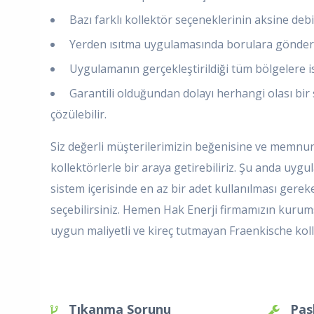
Bazı farklı kollektör seçeneklerinin aksine deb
Yerden ısıtma uygulamasında borulara gönderil
Uygulamanın gerçekleştirildiği tüm bölgelere ist
Garantili olduğundan dolayı herhangi olası bir 
çözülebilir.
Siz değerli müşterilerimizin beğenisine ve memnuni
kollektörlerle bir araya getirebiliriz. Şu anda uy
sistem içerisinde en az bir adet kullanılması gere
seçebilirsiniz. Hemen Hak Enerji firmamızın kurumsal w
uygun maliyetli ve kireç tutmayan Fraenkische kolle
Tıkanma Sorunu
Pas