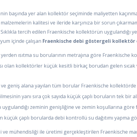
in başında yer alan kollektör seçiminde maliyetten kaçınmam
z malzemelerin kalitesi ve ileride karşınıza bir sorun çıkar
Sıklıkla tercih edilen Fraenkische kollektörün uygulandığı ye
uyum içinde çalışan
Fraenkische debi göstergeli kollektör
rden ısıtma su borularının metrajına göre Fraenkische kolle
ı olan kollektörler küçük kesitli birkaç borudan gelen sıca
ve geniş alana yayılan tüm borular Fraenkische kollektörde b
mesinin yanı sıra çok sayıda küçük çaplı boruların tek bir al
 uygulandığı zeminin genişliğine ve zemin koşullarına göre fa
n küçük çaplı borularda debi kontrollü su dağıtımı yapma göre
ve mühendisliği ile üretimi gerçekleştirilen Fraenkische mark