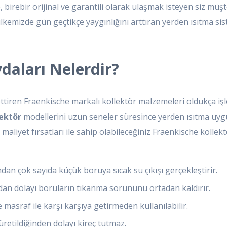
, birebir orijinal ve garantili olarak ulaşmak isteyen siz müş
ülkemizde gün geçtikçe yaygınlığını arttıran yerden ısıtma sis
daları Nelerdir?
ttiren Fraenkische markalı kollektör malzemeleri oldukça işlev
lektör
modellerini uzun seneler süresince yerden ısıtma uygu
iyet fırsatları ile sahip olabileceğiniz Fraenkische kollektö
an çok sayıda küçük boruya sıcak su çıkışı gerçekleştirir.
an dolayı boruların tıkanma sorununu ortadan kaldırır.
masraf ile karşı karşıya getirmeden kullanılabilir.
retildiğinden dolayı kireç tutmaz.