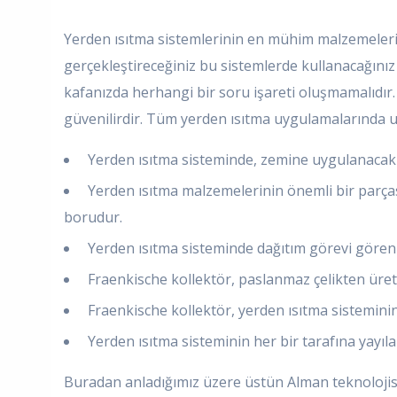
Yerden ısıtma sistemlerinin en mühim malzemelerin
gerçekleştireceğiniz bu sistemlerde kullanacağını
kafanızda herhangi bir soru işareti oluşmamalıdır. 
güvenilirdir. Tüm yerden ısıtma uygulamalarında 
Yerden ısıtma sisteminde, zemine uygulanacak ye
Yerden ısıtma malzemelerinin önemli bir parças
borudur.
Yerden ısıtma sisteminde dağıtım görevi gören 
Fraenkische kollektör, paslanmaz çelikten üretil
Fraenkische kollektör, yerden ısıtma sisteminin
Yerden ısıtma sisteminin her bir tarafına yayıla
Buradan anladığımız üzere üstün Alman teknolojisi 