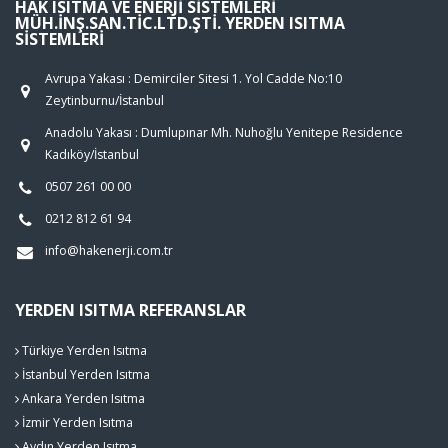
HAK ISITMA VE ENERJI SISTEMLERI
MÜH.İNŞ.SAN.TIC.LTD.ŞTI. YERDEN ISITMA
SISTEMLERI
Avrupa Yakası : Demirciler Sitesi 1. Yol Cadde No:10
Zeytinburnu/İstanbul
Anadolu Yakası : Dumlupınar Mh. Nuhoğlu Yenitepe Residence
Kadıköy/İstanbul
0507 261 00 00
0212 812 61 94
info@hakenerji.com.tr
YERDEN ISITMA REFERANSLAR
Türkiye Yerden Isıtma
İstanbul Yerden Isıtma
Ankara Yerden Isıtma
İzmir Yerden Isıtma
Aydın Yerden Isıtma