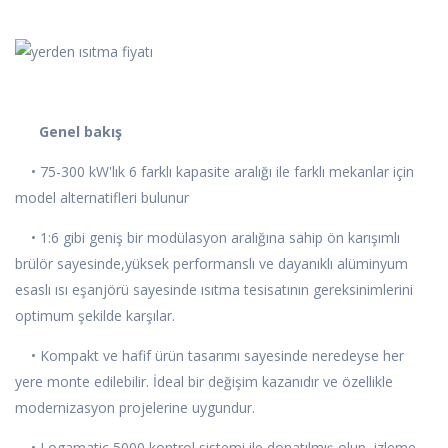
Genel bakış
• 75-300 kW'lık 6 farklı kapasite aralığı ile farklı mekanlar için
model alternatifleri bulunur
• 1:6 gibi geniş bir modülasyon aralığına sahip ön karışımlı
brülör sayesinde,yüksek performanslı ve dayanıklı alüminyum
esaslı ısı eşanjörü sayesinde ısıtma tesisatının gereksinimlerini
optimum şekilde karşılar.
• Kompakt ve hafif ürün tasarımı sayesinde neredeyse her
yere monte edilebilir. İdeal bir değişim kazanıdır ve özellikle
modernizasyon projelerine uygundur.
• Logamatic 5000 kontrol sistemi ile donatılmış olup, izleme