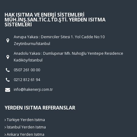
HAK ISITMA VE ENERJI SISTEMLERI
MÜH.İNŞ.SAN.TIC.LTD.ŞTI. YERDEN ISITMA
SISTEMLERI
Avrupa Yakası : Demirciler Sitesi 1. Yol Cadde No:10
Zeytinburnu/İstanbul
Anadolu Yakası : Dumlupınar Mh. Nuhoğlu Yenitepe Residence
Kadıköy/İstanbul
0507 261 00 00
0212 812 61 94
info@hakenerji.com.tr
YERDEN ISITMA REFERANSLAR
Türkiye Yerden Isıtma
İstanbul Yerden Isıtma
Ankara Yerden Isıtma