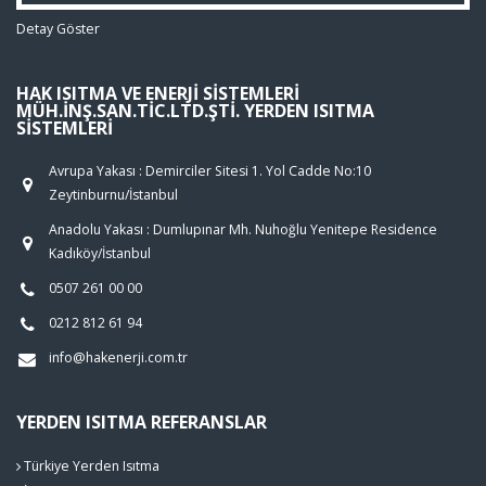
Detay Göster
HAK ISITMA VE ENERJI SISTEMLERI
MÜH.İNŞ.SAN.TIC.LTD.ŞTI. YERDEN ISITMA
SISTEMLERI
Avrupa Yakası : Demirciler Sitesi 1. Yol Cadde No:10
Zeytinburnu/İstanbul
Anadolu Yakası : Dumlupınar Mh. Nuhoğlu Yenitepe Residence
Kadıköy/İstanbul
0507 261 00 00
0212 812 61 94
info@hakenerji.com.tr
YERDEN ISITMA REFERANSLAR
Türkiye Yerden Isıtma