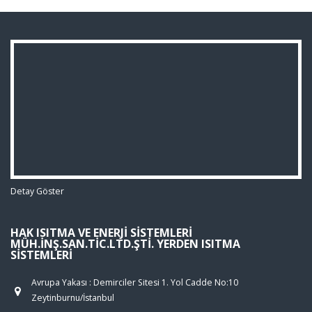
Detay Göster
HAK ISITMA VE ENERJI SISTEMLERI
MÜH.İNŞ.SAN.TIC.LTD.ŞTI. YERDEN ISITMA
SISTEMLERI
Avrupa Yakası : Demirciler Sitesi 1. Yol Cadde No:10
Zeytinburnu/İstanbul