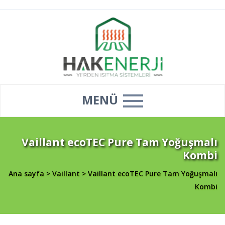
MENÜ
Vaillant ecoTEC Pure Tam Yoğuşmalı
Kombi
Ana sayfa
>
Vaillant
>
Vaillant ecoTEC Pure Tam Yoğuşmalı
Kombi