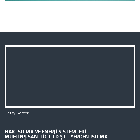
Detay Göster
HAK ISITMA VE ENERJI SISTEMLERI
MÜH.İNŞ.SAN.TIC.LTD.ŞTI. YERDEN ISITMA