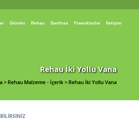
er
Ürünler
Rehau
Danfoss
Fraenkische
İletişim
Rehau İki Yollu Vana
a
>
Rehau Malzeme - İçerik
>
Rehau İki Yollu Vana
BİLİRSİNİZ