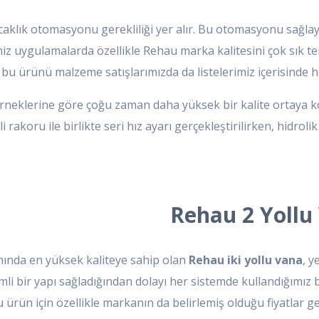
ıcaklık otomasyonu gerekliliği yer alır. Bu otomasyonu sağlaya
iz uygulamalarda özellikle Rehau marka kalitesini çok sık te
ca bu ürünü malzeme satışlarımızda da listelerimiz içerisind
rneklerine göre çoğu zaman daha yüksek bir kalite ortaya k
şli rakoru ile birlikte seri hız ayarı gerçekleştirilirken, hidro
Rehau 2 Yollu 
mında en yüksek kaliteye sahip olan
Rehau iki yollu vana
, y
mli bir yapı sağladığından dolayı her sistemde kullandığımız b
rün için özellikle markanın da belirlemiş olduğu fiyatlar geç