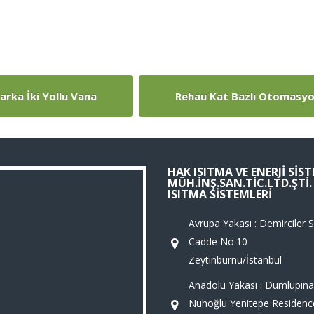
rka İki Yollu Vana
Rehau Kat Bazlı Otomasyo
HAK ISITMA VE ENERJI SIS
MÜH.İNŞ.SAN.TIC.LTD.ŞTI
ISITMA SISTEMLERI
Avrupa Yakası : Demirciler Si
Cadde No:10
Zeytinburnu/İstanbul
Anadolu Yakası : Dumlupına
Nuhoğlu Yenitepe Residenc