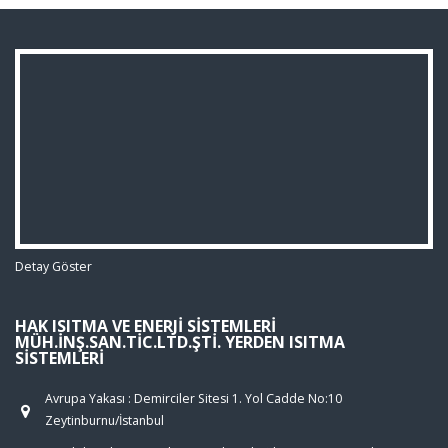
Detay Göster
HAK ISITMA VE ENERJI SISTEMLERI
MÜH.İNŞ.SAN.TIC.LTD.ŞTI. YERDEN ISITMA
SISTEMLERI
Avrupa Yakası : Demirciler Sitesi 1. Yol Cadde No:10
Zeytinburnu/İstanbul