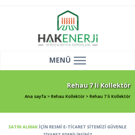
MENÜ
Rehau 7 li Kollektör
Ana sayfa
>
Rehau Kollektör
>
Rehau 7 li Kollektör
SATIN ALMAK
İÇİN RESMİ E-TİCARET SİTEMİZİ GÜVENLE
ZİYARET EDEBİLİRSİNİZ