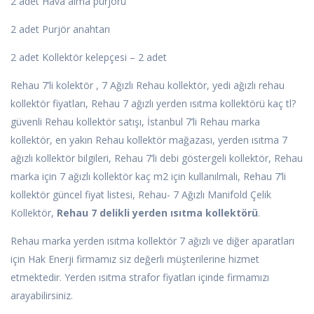
2 adet Hava alma purjörü
2 adet Purjör anahtarı
2 adet Kollektör kelepçesi – 2 adet
Rehau 7’li kolektör , 7 Ağızlı Rehau kollektör, yedi ağızlı rehau
kollektör fiyatları, Rehau 7 ağızlı yerden ısıtma kollektörü kaç tl?
güvenli Rehau kollektör satışı, İstanbul 7’li Rehau marka
kollektör, en yakın Rehau kollektör mağazası, yerden ısıtma 7
ağızlı kollektör bilgileri, Rehau 7’li debi göstergeli kollektör, Rehau
marka için 7 ağızlı kollektör kaç m2 için kullanılmalı, Rehau 7’li
kollektör güncel fiyat listesi, Rehau- 7 Ağızlı Manifold Çelik
Kollektör,
Rehau 7 delikli yerden ısıtma kollektörü
.
Rehau marka yerden ısıtma kollektör 7 ağızlı ve diğer aparatları
için Hak Enerji firmamız siz değerli müşterilerine hizmet
etmektedir. Yerden ısıtma strafor fiyatları içinde firmamızı
arayabilirsiniz.