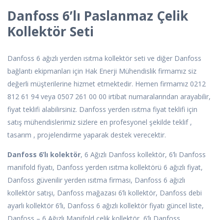
Danfoss 6’lı Paslanmaz Çelik
Kollektör Seti
Danfoss 6 ağızlı yerden ısıtma kollektör seti ve diğer Danfoss
bağlantı ekipmanları için Hak Enerji Mühendislik firmamız siz
değerli müşterilerine hizmet etmektedir. Hemen firmamız 0212
812 61 94 veya 0507 261 00 00 irtibat numaralarından arayabilir,
fiyat teklifi alabilirsiniz. Danfoss yerden ısıtma fiyat teklifi için
satış mühendislerimiz sizlere en profesyonel şekilde teklif ,
tasarım , projelendirme yaparak destek verecektir.
Danfoss 6’lı kolektör
, 6 Ağızlı Danfoss kollektör, 6’lı Danfoss
manifold fiyatı, Danfoss yerden ısıtma kollektörü 6 ağızlı fiyat,
Danfoss güvenilir yerden ısıtma firması, Danfoss 6 ağızlı
kollektör satışı, Danfoss mağazası 6’lı kollektör, Danfoss debi
ayarlı kollektör 6’lı, Danfoss 6 ağızlı kollektör fiyatı güncel liste,
Danfoss – 6 Ağızlı Manifold çelik kollektör, 6’lı Danfoss