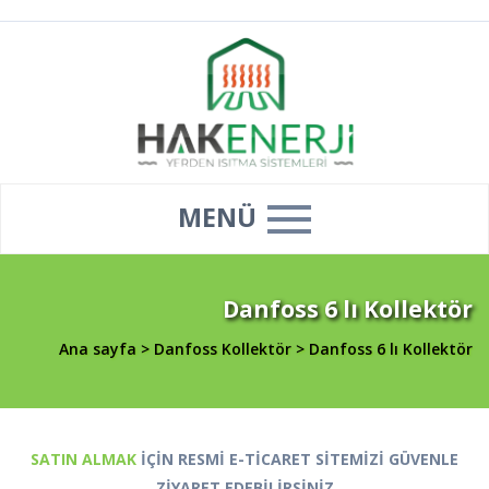
MENÜ
Danfoss 6 lı Kollektör
Ana sayfa
>
Danfoss Kollektör
>
Danfoss 6 lı Kollektör
SATIN ALMAK
İÇİN RESMİ E-TİCARET SİTEMİZİ GÜVENLE
ZİYARET EDEBİLİRSİNİZ