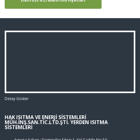
Danfoss 6'lı Manifold Fiyatları
Detay Göster
HAK ISITMA VE ENERJI SISTEMLERI
MÜH.İNŞ.SAN.TIC.LTD.ŞTI. YERDEN ISITMA
SISTEMLERI
Avrupa Yakası : Demirciler Sitesi 1. Yol Cadde No:10