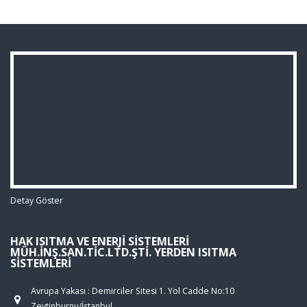
Detay Göster
HAK ISITMA VE ENERJI SISTEMLERI
MÜH.İNŞ.SAN.TIC.LTD.ŞTI. YERDEN ISITMA
SISTEMLERI
Avrupa Yakası : Demirciler Sitesi 1. Yol Cadde No:10
Zeytinburnu/İstanbul