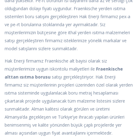
daha yüksektir. Pe-rt borunun ısı dayanımı daha az ve sertliği çok
olduğundan dolayı fiyatı uygundur. Fraenkische yerden ısıtma
sistemleri boru satışını gerçekleştiren Hak Enerji firmamız pex-a
ve pe-rt borularına stoklarında yer ayırmaktadır. Siz
müşterilerimizin bütçesine göre ithal yerden ısıtma malzemeleri
satışı gerçekleştiren firmamız isteklerinize yönelik markalar ve
model satışlarını sizlere sunmaktadır.
Hak Enerji firmamız Fraenkische alt bayisi olarak siz
müşterilerimize uygun iskontolu maliyetleri ile
Fraenkische
alttan ısıtma borusu
satışı gerçekleştiriyor. Hak Enerji
firmamız siz müşterilerinin projeleri üzerinden özel olarak yerden
ısıtma sisteminde uygulanılacak boru metraj hesaplaması
çıkartarak projede uygulanacak tüm malzeme listesini sizlere
sunmaktadır. Alman kalitesi olarak görülen ve üretimi
Almanya’da geçekleşen ve Türkiye’ye ihracatı yapılan ürünleri
benimsenmiş ve kalite yönünden büyük çaplı projelerde yer
alması açısından uygun fiyat avantajlarını içermektedir.