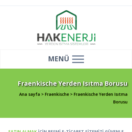
MENÜ
Fraenkische Yerden Isıtma Borusu
Ana sayfa
>
Fraenkische
>
Fraenkische Yerden Isıtma
Borusu
SATIN ALMAK
İÇİN RESMİ E-TİCARET SİTEMİZİ GÜVENLE