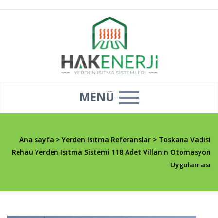
MENÜ
Ana sayfa
>
Yerden Isıtma Referanslar
>
Toskana Vadisi
Rehau Yerden Isıtma Sistemi 118 Adet Villanın Otomasyon
Uygulaması