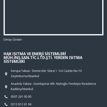
Detay Göster
HAK ISITMA VE ENERJI SISTEMLERI
MÜH.İNŞ.SAN.TIC.LTD.ŞTI. YERDEN ISITMA
SISTEMLERI
Avrupa Yakası : Demirciler Sitesi 1. Yol Cadde No:10
Zeytinburnu/İstanbul
Anadolu Yakası : Dumlupınar Mh. Nuhoğlu Yenitepe Residence
Kadıköy/İstanbul
0507 261 00 00
0212 812 61 94