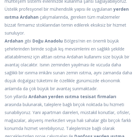
muhteşem sistemi evlerinizde kullanma şansı sağlayabiliyoruz.
Üstelik profesyonel bir mühendislik yapısı ile uygulanan
yerden
ısıtma Ardahan
çalışmalarında, gereken tüm malzemeler
bizzat firmamız stoklarından temin edilerek eksiksiz bir hizmet
sunuluyor.
Ardahan
gibi
Doğu Anadolu
Bölgesi'nin en önemli büyük
şehirlerinden birinde soğuk kış mevsimlerini en sağlıklı şekilde
atlatabilmeniz için alttan ısıtma Ardahan kullanımı size büyük bir
avantaj olacaktır. Isının zeminden yayılması ile vücuda daha
sağlıklı bir ısınma imkânı sunan zemin ısıtma, aynı zamanda daha
düşük doğalgaz tüketimi ile özellikle günümüzde ekonomik
anlamda da çok büyük bir avantaj sunmaktadır.
Son yıllarda
Ardahan yerden ısıtma tesisat firmaları
arasında bulunarak, taleplere bağlı birçok noktada bu hizmeti
sunabiliyoruz. Yani apartman daireleri, müstakil konutlar, ofisler,
mağazalar, alışveriş merkezleri veya halı sahalar gibi birçok farklı
konumda hizmet verebiliyoruz. Taleplerinize bağlı olarak
gerçekleştirilen proje çalışmaları ile
Danfoss yerden ısıtma