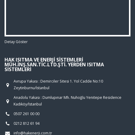
Detay Göster
HAK ISITMA VE ENERJI SISTEMLERI
MÜH.İNŞ.SAN.TIC.LTD.ŞTI. YERDEN ISITMA
SISTEMLERI
Avrupa Yakası : Demirciler Sitesi 1. Yol Cadde No:10
Zeytinburnu/İstanbul
Anadolu Yakası : Dumlupınar Mh. Nuhoğlu Yenitepe Residence
Kadıköy/İstanbul
0507 261 00 00
0212 812 61 94
info@hakenerji.com.tr