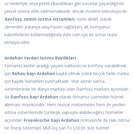
ısı nedeniyle veya petek tıkanıklıkları gibi sorunlar yaşandığında
yeterli ısınma elde edilmemektedir. Ancak modern teknolojisi ile
danfoss zemin ısıtma sistemleri
, ısının direkt olarak
zeminden yukarıya ulaşmasını sağlarken, alt komşunuz
kaloriferlerini kullanmadığında dahi sizin için bir sorun teşkil
etmeyecektir.
Ardahan Yerden Isıtma Bayilikleri
Firmamız kentin aradığı yaşam kalitesini ve konforu sunabilmek
için
Rehau bayi Ardahan
başta olmak üzere birçok farklı marka
için bayilik hizmetleri sunmaktadır. Yine zemin ısıtma
sistemlerinde bir dünya markası olan Danfoss markası açısından
da
Danfoss bayi Ardahan
olarak firmamız üzerinden hizmet
alınması mümkündür. Hem tesisat malzemeleri hem de yerden
ısıtma sistemlerinde tümleşik yapısıyla alabileceğiniz hizmetler
açısından
Fraenkische bayi Ardahan
noktasında da Hak Isıtma
Ve Enerji Sistemleri Müh.İnş.San.Tic.Ltd.Şti. size hizmet