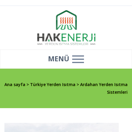
MENÜ
Ana sayfa
>
Türkiye Yerden Isıtma
>
Ardahan Yerden Isıtma
Sistemleri