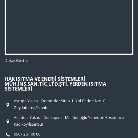
Detay Göster
HAK ISITMA VE ENERJI SISTEMLERI
MÜH.İNŞ.SAN.TIC.LTD.ŞTI. YERDEN ISITMA
SISTEMLERI
Avrupa Yakası : Demirciler Sitesi 1. Yol Cadde No:10
Zeytinburnu/İstanbul
Anadolu Yakası : Dumlupınar Mh. Nuhoğlu Yenitepe Residence
Kadıköy/İstanbul
0507 261 00 00