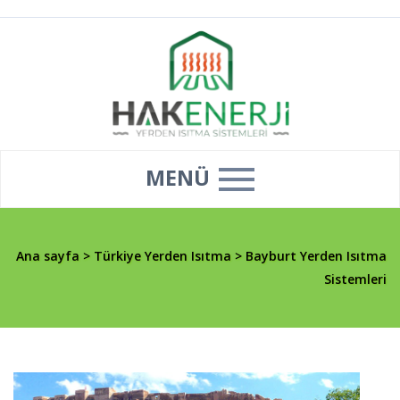
MENÜ
Ana sayfa
>
Türkiye Yerden Isıtma
>
Bayburt Yerden Isıtma
Sistemleri