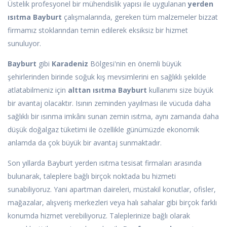
Üstelik profesyonel bir mühendislik yapısı ile uygulanan
yerden
ısıtma Bayburt
çalışmalarında, gereken tüm malzemeler bizzat
firmamız stoklarından temin edilerek eksiksiz bir hizmet
sunuluyor.
Bayburt
gibi
Karadeniz
Bölgesi'nin en önemli büyük
şehirlerinden birinde soğuk kış mevsimlerini en sağlıklı şekilde
atlatabilmeniz için
alttan ısıtma Bayburt
kullanımı size büyük
bir avantaj olacaktır. Isının zeminden yayılması ile vücuda daha
sağlıklı bir ısınma imkânı sunan zemin ısıtma, aynı zamanda daha
düşük doğalgaz tüketimi ile özellikle günümüzde ekonomik
anlamda da çok büyük bir avantaj sunmaktadır.
Son yıllarda Bayburt yerden ısıtma tesisat firmaları arasında
bulunarak, taleplere bağlı birçok noktada bu hizmeti
sunabiliyoruz. Yani apartman daireleri, müstakil konutlar, ofisler,
mağazalar, alışveriş merkezleri veya halı sahalar gibi birçok farklı
konumda hizmet verebiliyoruz. Taleplerinize bağlı olarak