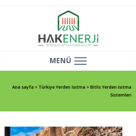
MENÜ
Ana sayfa
>
Türkiye Yerden Isıtma
>
Bitlis Yerden Isıtma
Sistemleri