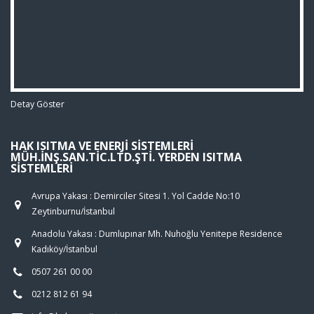
Detay Göster
HAK ISITMA VE ENERJI SISTEMLERI
MÜH.İNŞ.SAN.TIC.LTD.ŞTI. YERDEN ISITMA
SISTEMLERI
Avrupa Yakası : Demirciler Sitesi 1. Yol Cadde No:10
Zeytinburnu/İstanbul
Anadolu Yakası : Dumlupınar Mh. Nuhoğlu Yenitepe Residence
Kadıköy/İstanbul
0507 261 00 00
0212 812 61 94