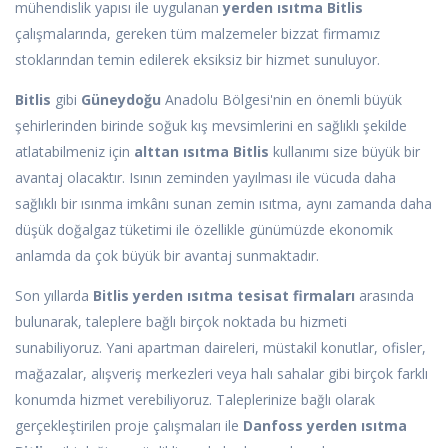
mühendislik yapısı ile uygulanan
yerden ısıtma Bitlis
çalışmalarında, gereken tüm malzemeler bizzat firmamız
stoklarından temin edilerek eksiksiz bir hizmet sunuluyor.
Bitlis
gibi
Güneydoğu
Anadolu Bölgesi'nin en önemli büyük
şehirlerinden birinde soğuk kış mevsimlerini en sağlıklı şekilde
atlatabilmeniz için
alttan ısıtma Bitlis
kullanımı size büyük bir
avantaj olacaktır. Isının zeminden yayılması ile vücuda daha
sağlıklı bir ısınma imkânı sunan zemin ısıtma, aynı zamanda daha
düşük doğalgaz tüketimi ile özellikle günümüzde ekonomik
anlamda da çok büyük bir avantaj sunmaktadır.
Son yıllarda
Bitlis yerden ısıtma tesisat firmaları
arasında
bulunarak, taleplere bağlı birçok noktada bu hizmeti
sunabiliyoruz. Yani apartman daireleri, müstakil konutlar, ofisler,
mağazalar, alışveriş merkezleri veya halı sahalar gibi birçok farklı
konumda hizmet verebiliyoruz. Taleplerinize bağlı olarak
gerçekleştirilen proje çalışmaları ile
Danfoss yerden ısıtma