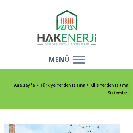
MENÜ
Ana sayfa
>
Türkiye Yerden Isıtma
>
Kilis Yerden Isıtma
Sistemleri