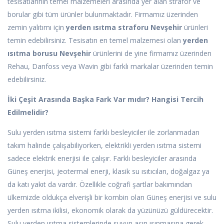
tesisatlarının temel malzemeleri arasında yer alan strafor ve
borular gibi tüm ürünler bulunmaktadır. Firmamız üzerinden
zemin yalıtımı için
yerden ısıtma straforu Nevşehir
ürünleri
temin edebilirsiniz. Tesisatın en temel malzemesi olan
yerden
ısıtma borusu Nevşehir
ürünlerini de yine firmamız üzerinden
Rehau, Danfoss veya Wavin gibi farklı markalar üzerinden temin
edebilirsiniz.
İki Çeşit Arasında Başka Fark Var mıdır? Hangisi Tercih
Edilmelidir?
Sulu yerden ısıtma sistemi farklı besleyiciler ile zorlanmadan
takım halinde çalışabiliyorken, elektrikli yerden ısıtma sistemi
sadece elektrik enerjisi ile çalışır. Farklı besleyiciler arasında
Güneş enerjisi, jeotermal enerji, klasik su ısıtıcıları, doğalgaz ya
da katı yakıt da vardır. Özellikle coğrafi şartlar bakımından
ülkemizde oldukça elverişli bir kombin olan Güneş enerjisi ve sulu
yerden ısıtma ikilisi, ekonomik olarak da yüzünüzü güldürecektir.
Sulu yerden ısıtma sistemlerinde suyun aşırı ısınmasına gerek