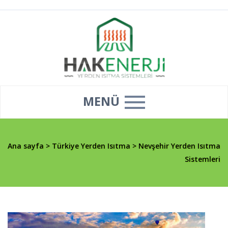
MENÜ
Ana sayfa
>
Türkiye Yerden Isıtma
>
Nevşehir Yerden Isıtma
Sistemleri