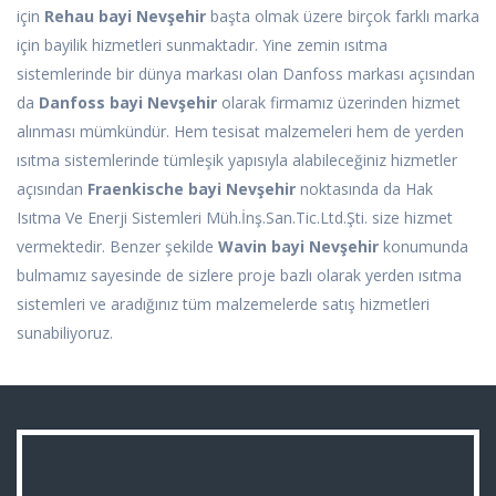
için
Rehau bayi Nevşehir
başta olmak üzere birçok farklı marka
için bayilik hizmetleri sunmaktadır. Yine zemin ısıtma
sistemlerinde bir dünya markası olan Danfoss markası açısından
da
Danfoss bayi Nevşehir
olarak firmamız üzerinden hizmet
alınması mümkündür. Hem tesisat malzemeleri hem de yerden
ısıtma sistemlerinde tümleşik yapısıyla alabileceğiniz hizmetler
açısından
Fraenkische bayi Nevşehir
noktasında da Hak
Isıtma Ve Enerji Sistemleri Müh.İnş.San.Tic.Ltd.Şti. size hizmet
vermektedir. Benzer şekilde
Wavin bayi Nevşehir
konumunda
bulmamız sayesinde de sizlere proje bazlı olarak yerden ısıtma
sistemleri ve aradığınız tüm malzemelerde satış hizmetleri
sunabiliyoruz.