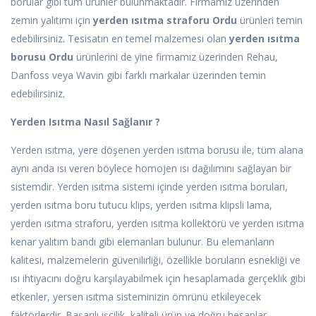
borular gibi tüm ürünler bulunmaktadır. Firmamız üzerinden
zemin yalıtımı için
yerden ısıtma straforu Ordu
ürünleri temin
edebilirsiniz. Tesisatın en temel malzemesi olan
yerden ısıtma
borusu Ordu
ürünlerini de yine firmamız üzerinden Rehau,
Danfoss veya Wavin gibi farklı markalar üzerinden temin
edebilirsiniz.
Yerden Isıtma Nasıl Sağlanır ?
Yerden ısıtma, yere döşenen yerden ısıtma borusu ile, tüm alana
aynı anda ısı veren böylece homojen ısı dağılımını sağlayan bir
sistemdir. Yerden ısıtma sistemi içinde yerden ısıtma boruları,
yerden ısıtma boru tutucu klips, yerden ısıtma klipsli lama,
yerden ısıtma straforu, yerden ısıtma kollektörü ve yerden ısıtma
kenar yalıtım bandı gibi elemanları bulunur. Bu elemanların
kalitesi, malzemelerin güvenilirliği, özellikle boruların esnekliği ve
ısı ihtiyacını doğru karşılayabilmek için hesaplamada gerçeklik gibi
etkenler, yersen ısıtma sisteminizin ömrünü etkileyecek
faktörlerdir. Başarılı işçilik, kaliteli ürün ve doğru hesaplar