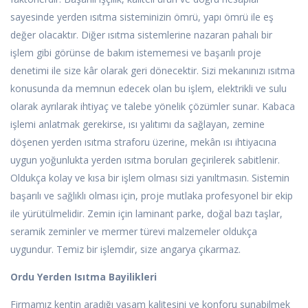
sayesinde yerden ısıtma sisteminizin ömrü, yapı ömrü ile eş
değer olacaktır. Diğer ısıtma sistemlerine nazaran pahalı bir
işlem gibi görünse de bakım istememesi ve başarılı proje
denetimi ile size kâr olarak geri dönecektir. Sizi mekanınızı ısıtma
konusunda da memnun edecek olan bu işlem, elektrikli ve sulu
olarak ayrılarak ihtiyaç ve talebe yönelik çözümler sunar. Kabaca
işlemi anlatmak gerekirse, ısı yalıtımı da sağlayan, zemine
döşenen yerden ısıtma straforu üzerine, mekân ısı ihtiyacına
uygun yoğunlukta yerden ısıtma boruları geçirilerek sabitlenir.
Oldukça kolay ve kısa bir işlem olması sizi yanıltmasın. Sistemin
başarılı ve sağlıklı olması için, proje mutlaka profesyonel bir ekip
ile yürütülmelidir. Zemin için laminant parke, doğal bazı taşlar,
seramik zeminler ve mermer türevi malzemeler oldukça
uygundur. Temiz bir işlemdir, size angarya çıkarmaz.
Ordu Yerden Isıtma Bayilikleri
Firmamız kentin aradığı yaşam kalitesini ve konforu sunabilmek