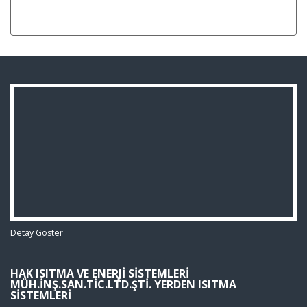
Detay Göster
HAK ISITMA VE ENERJI SISTEMLERI
MÜH.İNŞ.SAN.TIC.LTD.ŞTI. YERDEN ISITMA
SISTEMLERI