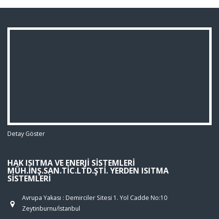
Detay Göster
HAK ISITMA VE ENERJI SISTEMLERI
MÜH.İNŞ.SAN.TIC.LTD.ŞTI. YERDEN ISITMA
SISTEMLERI
Avrupa Yakası : Demirciler Sitesi 1. Yol Cadde No:10
Zeytinburnu/İstanbul