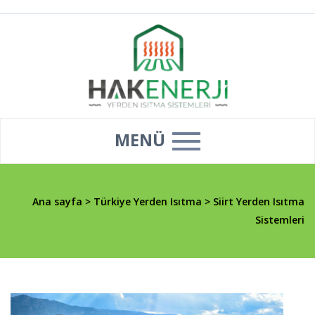
MENÜ
Ana sayfa
>
Türkiye Yerden Isıtma
>
Siirt Yerden Isıtma
Sistemleri