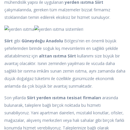
mühendislik yapısı ile uygulanan
yerden ısıtma Siirt
çalışmalarında, gereken tüm malzemeler bizzat firmamız
stoklarından temin edilerek eksiksiz bir hizmet sunuluyor.
Siirt
gibi
Güneydoğu Anadolu
Bölgesi'nin en önemli büyük
şehirlerinden birinde soğuk kış mevsimlerini en sağlıklı şekilde
atlatabilmeniz için
alttan ısıtma Siirt
kullanımı size büyük bir
avantaj olacaktır. Isının zeminden yayılması ile vücuda daha
sağlıklı bir ısınma imkânı sunan zemin ısıtma, aynı zamanda daha
düşük doğalgaz tüketimi ile özellikle günümüzde ekonomik
anlamda da çok büyük bir avantaj sunmaktadır.
Son yıllarda
Siirt yerden ısıtma tesisat firmaları
arasında
bulunarak, taleplere bağlı birçok noktada bu hizmeti
sunabiliyoruz. Yani apartman daireleri, müstakil konutlar, ofisler,
mağazalar, alışveriş merkezleri veya halı sahalar gibi birçok farklı
konumda hizmet verebiliyoruz. Taleplerinize bağlı olarak