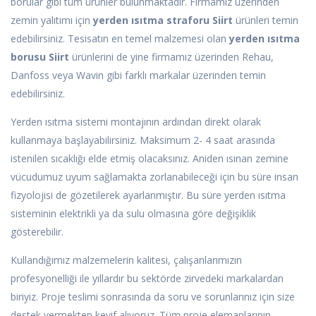
borular gibi tüm ürünler bulunmaktadır. Firmamız üzerinden
zemin yalıtımı için
yerden ısıtma straforu Siirt
ürünleri temin
edebilirsiniz. Tesisatın en temel malzemesi olan
yerden ısıtma
borusu Siirt
ürünlerini de yine firmamız üzerinden Rehau,
Danfoss veya Wavin gibi farklı markalar üzerinden temin
edebilirsiniz.
Yerden ısıtma sistemi montajının ardından direkt olarak
kullanmaya başlayabilirsiniz. Maksimum 2- 4 saat arasında
istenilen sıcaklığı elde etmiş olacaksınız. Aniden ısınan zemine
vücudumuz uyum sağlamakta zorlanabileceği için bu süre insan
fizyolojisi de gözetilerek ayarlanmıştır. Bu süre yerden ısıtma
sisteminin elektrikli ya da sulu olmasına göre değişiklik
gösterebilir.
Kullandığımız malzemelerin kalitesi, çalışanlarımızın
profesyonelliği ile yıllardır bu sektörde zirvedeki markalardan
biriyiz. Proje teslimi sonrasında da soru ve sorunlarınız için size
destek vermekten keyif alıyoruz. Tüm proje elemanlarının