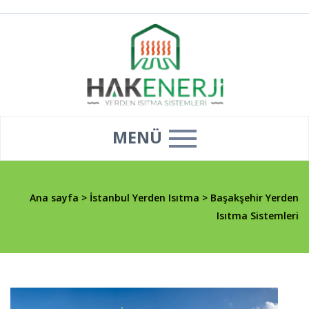
MENÜ
Ana sayfa
>
İstanbul Yerden Isıtma
>
Başakşehir Yerden
Isıtma Sistemleri