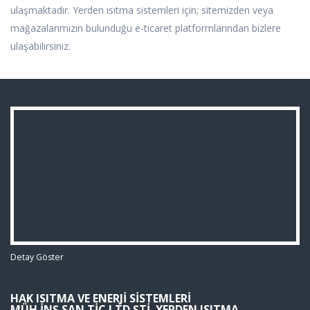
ulaşmaktadır. Yerden ısıtma sistemleri için; sitemizden veya
mağazalarımızın bulunduğu e-ticaret platformlarından bizlere
ulaşabilirsiniz.
Detay Göster
HAK ISITMA VE ENERJI SISTEMLERI
MÜH.İNŞ.SAN.TIC.LTD.ŞTI. YERDEN ISITMA