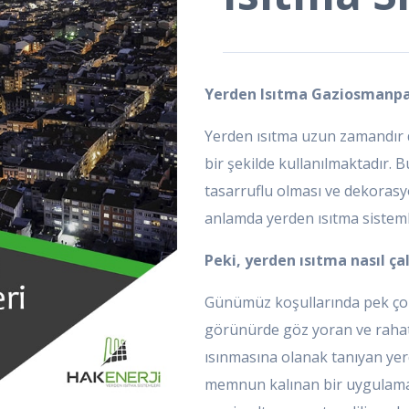
Yerden Isıtma Gaziosmanp
Yerden ısıtma uzun zamandır d
bir şekilde kullanılmaktadır. B
tasarruflu olması ve dekoras
anlamda yerden ısıtma sisteml
Peki, yerden ısıtma nasıl çal
Günümüz koşullarında pek çok
görünürde göz yoran ve rahat
ısınmasına olanak tanıyan yerd
memnun kalınan bir uygulamadı