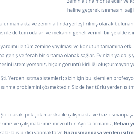
zemin altına monte edilir ve ko
haline geçerek ısınmasını sağl
unmamakta ve zemin altında yerleştirilmiş olarak bulunan bo
ısı ile de tüm odaları ve mekanın geneli verimli bir şekilde ıs
 yardımı ile tüm zemine yayılması ve konutun tamamına etki e
geniş ve ferah bir ortama olanak sağlar. Evinizin ya da iş y
ini istemiyorsanız, hiçbir görüntü kirliliği oluşturmayan yer
Şti. Yerden ısıtma sistemleri ; sizin için bu işlemi en profesy
n ısınma problemini çözmektedir. Siz de her türlü yerden ısıtma i
d.Şti. olarak; pek çok markka ile çalışmakta ve Gaziosmanpa
imiz ve çalışmalarımız mevcuttur. Ayrıca firmamız;
Rehau y
kalarla iş birliği yapmakta ve
Gaziosmanpaşa yerden ısıtma