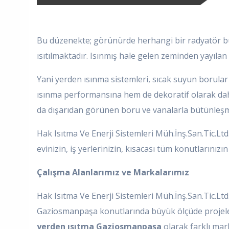
Bu düzenekte; görünürde herhangi bir radyatör bul
ısıtılmaktadır. Isınmış hale gelen zeminden yayılan 
Yani yerden ısınma sistemleri, sıcak suyun borular
ısınma performansına hem de dekoratif olarak daha 
da dışarıdan görünen boru ve vanalarla bütünleşmes
Hak Isıtma Ve Enerji Sistemleri Müh.İnş.San.Tic.Ltd.
evinizin, iş yerlerinizin, kısacası tüm konutlarınızı
Çalışma Alanlarımız ve Markalarımız
Hak Isıtma Ve Enerji Sistemleri Müh.İnş.San.Tic.Lt
Gaziosmanpaşa konutlarında büyük ölçüde projeler
yerden ısıtma Gaziosmanpaşa
olarak farklı mar