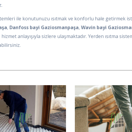
z.
stemleri ile konutunuzu ısıtmak ve konforlu hale getirmek ist
aşa
,
Danfoss bayi Gaziosmanpaşa
,
Wavin bayi Gaziosma
li hizmet anlayışıyla sizlere ulaşmaktadır. Yerden ısıtma sist
ilirsiniz.