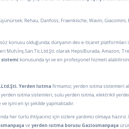
üşünürsek; Rehau, Danfoss, Fraenkische, Wavin, Giacomini, Bu
 söz konusu olduğunda; dünyanın dev e-ticaret platformları ile
mleri Müh.İnş.San.Tic.Ltd.Şti. olarak HepsiBurada, Amazon, Tr
 sistemi
konusunda iyi ve en profesyonel hizmeti alabilirsin
.Ltd.Şti. Yerden Isıtma
firmamız; yerden ısıtma sistemleri al
erden ısıtma sistemleri, sulu yerden ısıtma, elektrikli yerde
ve işini en iyi şekilde yapmaktadır.
da her türlü ihtiyacınız için sizlere yardımcı olmaya hazırız.
iosmanpaşa
ve
yerden ısıtma borusu Gaziosmanpaşa
ürünl