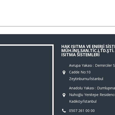
HAK ISITMA VE ENERJI SIS
MÜH.İNŞ.SAN.TIC.LTD.ŞTI
ISITMA SISTEMLERI
Avrupa Yakası : Demirciler Si
Cadde No:10
Zeytinburnu/İstanbul
Anadolu Yakası : Dumlupına
Nuhoğlu Yenitepe Residenc
Kadıköy/İstanbul
0507 261 00 00