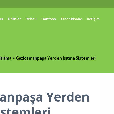
er
Ürünler
Rehau
Danfoss
Fraenkische
İletişim
Isıtma
>
Gaziosmanpaşa Yerden Isıtma Sistemleri
anpaşa Yerden
istemleri