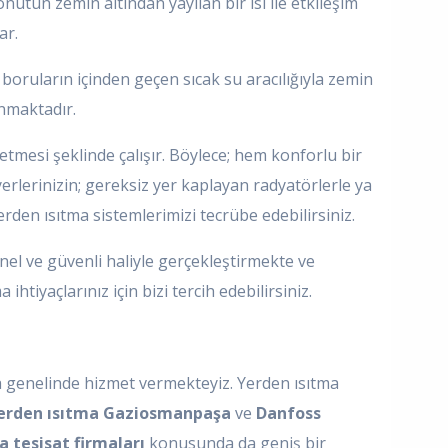
nutun zemin altından yayılan bir ısı ile etkileşim
ar.
ruların içinden geçen sıcak su aracılığıyla zemin
ınmaktadır.
tmesi şeklinde çalışır. Böylece; hem konforlu bir
erlerinizin; gereksiz yer kaplayan radyatörlerle ya
den ısıtma sistemlerimizi tecrübe edebilirsiniz.
onel ve güvenli haliyle gerçekleştirmekte ve
htiyaçlarınız için bizi tercih edebilirsiniz.
şa genelinde hizmet vermekteyiz. Yerden ısıtma
erden ısıtma Gaziosmanpaşa
ve
Danfoss
 tesisat firmaları
konusunda da geniş bir