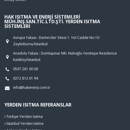
HAK ISITMA VE ENERJI SISTEMLERI
MÜH.İNŞ.SAN.TIC.LTD.ŞTI. YERDEN ISITMA
SISTEMLERI
Avrupa Yakası : Demirciler Sitesi 1. Yol Cadde No:10
Zeytinburnu/İstanbul
Anadolu Yakası : Dumlupınar Mh. Nuhoğlu Yenitepe Residence
Kadıköy/İstanbul
0507 261 00 00
0212 812 61 94
info@hakenerji.com.tr
YERDEN ISITMA REFERANSLAR
Türkiye Yerden Isıtma
İstanbul Yerden Isıtma