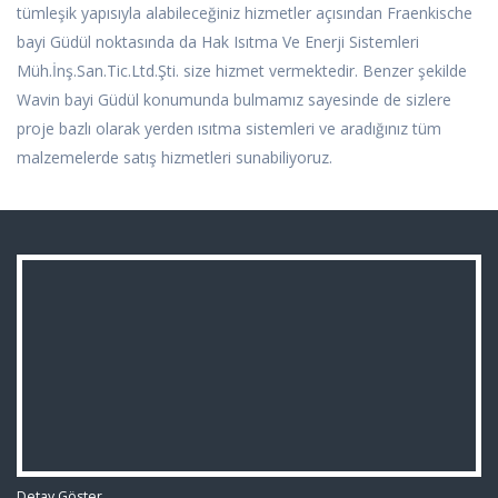
tümleşik yapısıyla alabileceğiniz hizmetler açısından Fraenkische
bayi Güdül noktasında da Hak Isıtma Ve Enerji Sistemleri
Müh.İnş.San.Tic.Ltd.Şti. size hizmet vermektedir. Benzer şekilde
Wavin bayi Güdül konumunda bulmamız sayesinde de sizlere
proje bazlı olarak yerden ısıtma sistemleri ve aradığınız tüm
malzemelerde satış hizmetleri sunabiliyoruz.
Detay Göster