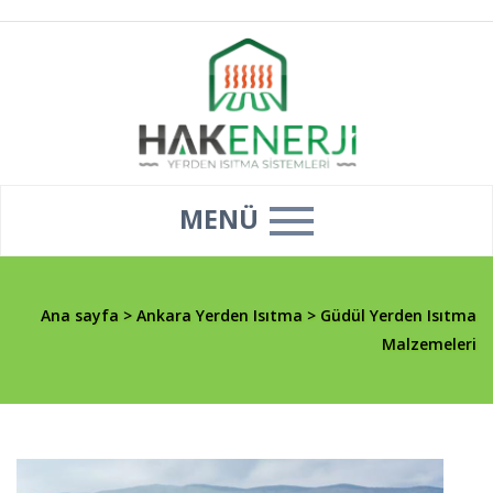
MENÜ
Ana sayfa
>
Ankara Yerden Isıtma
>
Güdül Yerden Isıtma
Malzemeleri