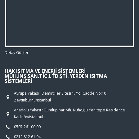
Detay Göster
HAK ISITMA VE ENERJI SISTEMLERI
MÜH.İNŞ.SAN.TIC.LTD.ŞTI. YERDEN ISITMA
SISTEMLERI
Avrupa Yakası : Demirciler Sitesi 1. Yol Cadde No:10
Zeytinburnu/İstanbul
Anadolu Yakası : Dumlupınar Mh. Nuhoğlu Yenitepe Residence
Kadıköy/İstanbul
0507 261 00 00
0212 812 61 94