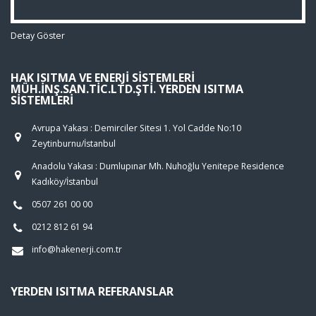
Detay Göster
HAK ISITMA VE ENERJI SISTEMLERI
MÜH.İNŞ.SAN.TIC.LTD.ŞTI. YERDEN ISITMA
SISTEMLERI
Avrupa Yakası : Demirciler Sitesi 1. Yol Cadde No:10
Zeytinburnu/İstanbul
Anadolu Yakası : Dumlupınar Mh. Nuhoğlu Yenitepe Residence
Kadıköy/İstanbul
0507 261 00 00
0212 812 61 94
info@hakenerji.com.tr
YERDEN ISITMA REFERANSLAR