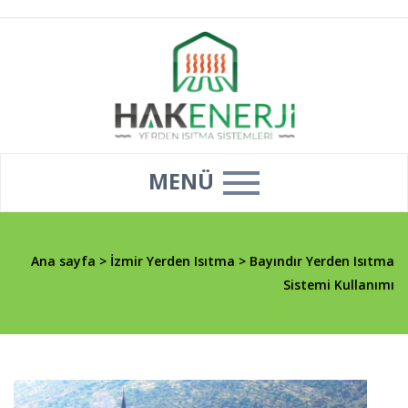
MENÜ
Ana sayfa
>
İzmir Yerden Isıtma
>
Bayındır Yerden Isıtma
Sistemi Kullanımı