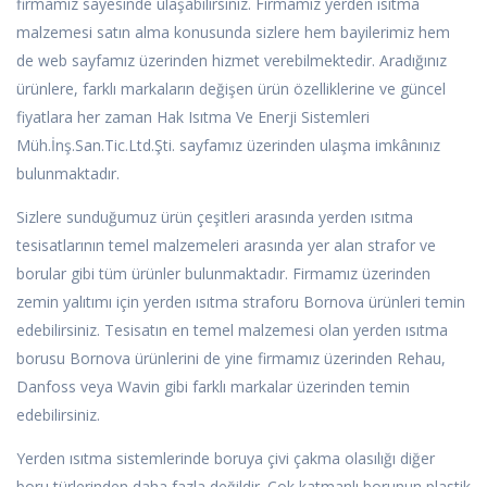
firmamız sayesinde ulaşabilirsiniz. Firmamız yerden ısıtma
malzemesi satın alma konusunda sizlere hem bayilerimiz hem
de web sayfamız üzerinden hizmet verebilmektedir. Aradığınız
ürünlere, farklı markaların değişen ürün özelliklerine ve güncel
fiyatlara her zaman Hak Isıtma Ve Enerji Sistemleri
Müh.İnş.San.Tic.Ltd.Şti. sayfamız üzerinden ulaşma imkânınız
bulunmaktadır.
Sizlere sunduğumuz ürün çeşitleri arasında yerden ısıtma
tesisatlarının temel malzemeleri arasında yer alan strafor ve
borular gibi tüm ürünler bulunmaktadır. Firmamız üzerinden
zemin yalıtımı için yerden ısıtma straforu Bornova ürünleri temin
edebilirsiniz. Tesisatın en temel malzemesi olan yerden ısıtma
borusu Bornova ürünlerini de yine firmamız üzerinden Rehau,
Danfoss veya Wavin gibi farklı markalar üzerinden temin
edebilirsiniz.
Yerden ısıtma sistemlerinde boruya çivi çakma olasılığı diğer
boru türlerinden daha fazla değildir. Çok katmanlı borunun plastik