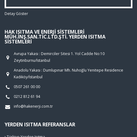
Detay Göster
HAK ISITMA VE ENERJI SISTEMLERI
MÜH.İNŞ.SAN.TIC.LTD.ŞTI. YERDEN ISITMA
SISTEMLERI
Avrupa Yakası : Demirciler Sitesi 1. Yol Cadde No:10
Zeytinburnu/İstanbul
Anadolu Yakası : Dumlupınar Mh. Nuhoğlu Yenitepe Residence
Kadıköy/İstanbul
0507 261 00 00
0212 812 61 94
info@hakenerji.com.tr
YERDEN ISITMA REFERANSLAR
Türkiye Yerden Isıtma