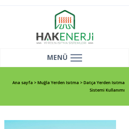
MENÜ
Ana sayfa
>
Muğla Yerden Isıtma
>
Datça Yerden Isıtma
Sistemi Kullanımı