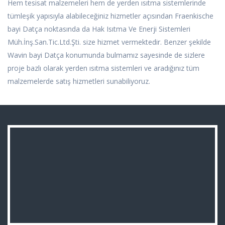
Hem tesisat malzemeleri hem de yerden ısıtma sistemlerinde
tümleşik yapısıyla alabileceğiniz hizmetler açısından Fraenkische
bayi Datça noktasında da Hak Isıtma Ve Enerji Sistemleri
Müh.İnş.San.Tic.Ltd.Şti. size hizmet vermektedir. Benzer şekilde
Wavin bayi Datça konumunda bulmamız sayesinde de sizlere
proje bazlı olarak yerden ısıtma sistemleri ve aradığınız tüm
malzemelerde satış hizmetleri sunabiliyoruz.