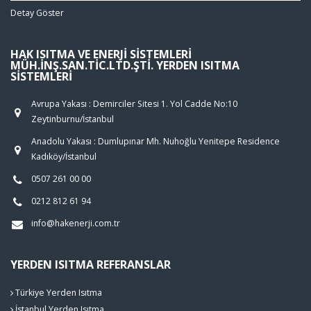
Detay Göster
HAK ISITMA VE ENERJI SISTEMLERI
MÜH.İNŞ.SAN.TIC.LTD.ŞTI. YERDEN ISITMA
SISTEMLERI
Avrupa Yakası : Demirciler Sitesi 1. Yol Cadde No:10
Zeytinburnu/İstanbul
Anadolu Yakası : Dumlupınar Mh. Nuhoğlu Yenitepe Residence
Kadıköy/İstanbul
0507 261 00 00
0212 812 61 94
info@hakenerji.com.tr
YERDEN ISITMA REFERANSLAR
Türkiye Yerden Isıtma
İstanbul Yerden Isıtma