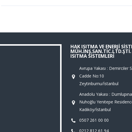
HAK ISITMA VE ENERJI SIS
MÜH.İNŞ.SAN.TIC.LTD.ŞTI
ISITMA SISTEMLERI
Avrupa Yakası : Demirciler Si
Cadde No:10
Zeytinburnu/İstanbul
Anadolu Yakası : Dumlupına
Nuhoğlu Yenitepe Residenc
Kadıköy/İstanbul
0507 261 00 00
0212 812 61 94