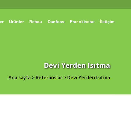
er
Ürünler
Rehau
Danfoss
Fraenkische
İletişim
Devi Yerden Isıtma
Ana sayfa
>
Referanslar
>
Devi Yerden Isıtma